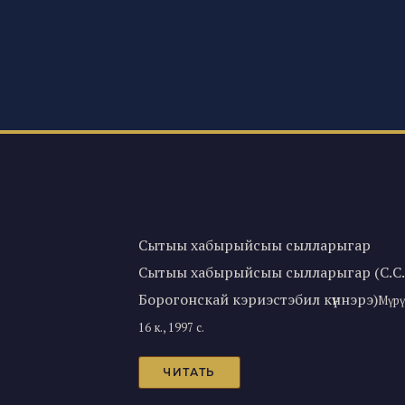
Сытыы хабырыйсыы сылларыгар
Сытыы хабырыйсыы сылларыгар (С.С.
Борогонскай кэриэстэбил күннэрэ)
Мүрү
16 к., 1997 с.
ЧИТАТЬ